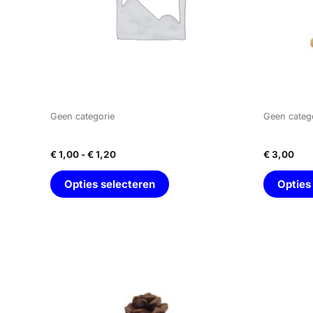
optie
kan
gekozen
worden
NIET OP VOORRAAD
op
de
productpagina
Geen categorie
Geen categ
Egel
Frida Kah
€
1,00
-
€
1,20
€
3,00
Opties selecteren
Opties
Dit
product
heeft
meerdere
variaties.