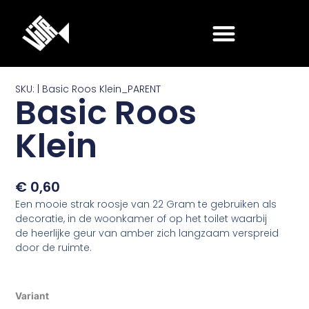
Ga
naar
de
inhoud
SKU: | Basic Roos Klein_PARENT
Basic Roos
Klein
€
0,60
Een mooie strak roosje van 22 Gram te gebruiken als
decoratie, in de woonkamer of op het toilet waarbij
de heerlijke geur van amber zich langzaam verspreid
door de ruimte.
Basic
Variant
Roos