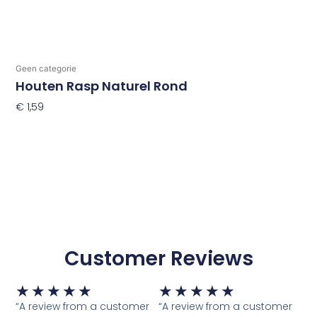
Geen categorie
Houten Rasp Naturel Rond
€
1,59
Toevoegen Aan Winkelwagen
Customer Reviews
Waardering
Waardering
★
★
★
★
★
★
★
★
★
★
5
5
“A review from a customer
“A review from a customer