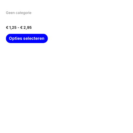
gekozen
worden
Geen categorie
op
Schaaltje mango hout
de
€
1,25
-
€
2,95
productpagina
Opties selecteren