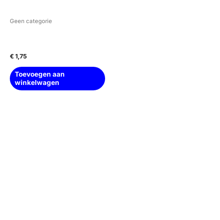
Geen categorie
Schaaltje aluminium bloem
klein — ZWART
€
1,75
Toevoegen aan
winkelwagen