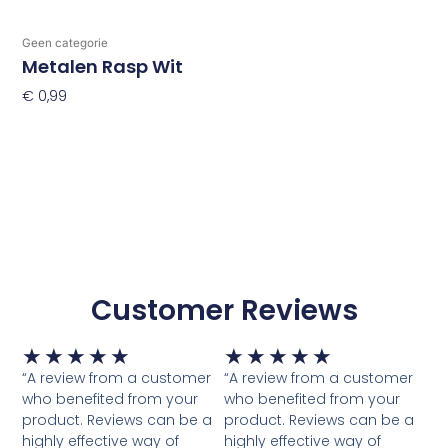
Geen categorie
Metalen Rasp Wit
€
0,99
Toevoegen Aan Winkelwagen
Customer Reviews
Waardering
Waardering
★
★
★
★
★
★
★
★
★
★
5
5
“A review from a customer
“A review from a customer
van
van
who benefited from your
who benefited from your
5
5
product. Reviews can be a
product. Reviews can be a
highly effective way of
highly effective way of