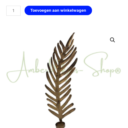
met
veer
Toevoegen aan winkelwagen
—
Brons
goud
aantal