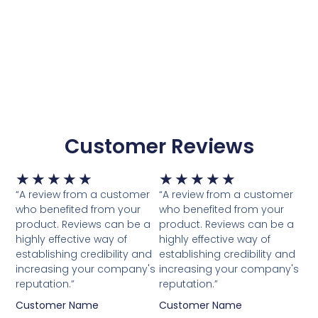
Toevoegen Aan Winkelwagen
Customer Reviews
Waardering
Waardering
★
★
★
★
★
★
★
★
★
★
5
5
“A review from a customer
“A review from a customer
van
van
who benefited from your
who benefited from your
5
5
product. Reviews can be a
product. Reviews can be a
highly effective way of
highly effective way of
establishing credibility and
establishing credibility and
increasing your company's
increasing your company's
reputation.”
reputation.”
Customer Name
Customer Name