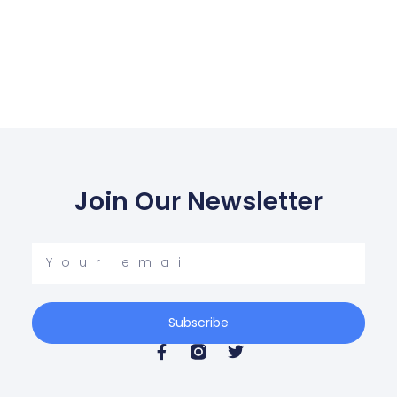
Join Our Newsletter
Your
email
Subscribe
F
T
a
w
c
i