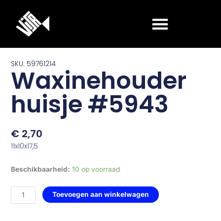
Ga
naar
de
inhoud
SKU: 59761214
Waxinehouder
huisje #5943
€
2,70
11x10x17,5
Waxinehouder
Beschikbaarheid:
10 op voorraad
huisje
#5943
Toevoegen aan winkelwagen
aantal