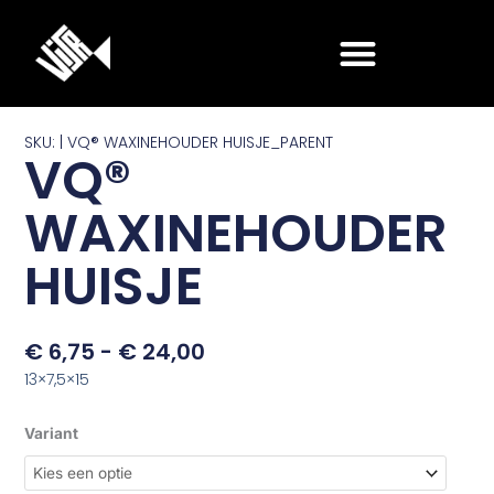
Ga
naar
de
inhoud
SKU: | VQ® WAXINEHOUDER HUISJE_PARENT
VQ®
WAXINEHOUDER
HUISJE
Prijsklasse:
€
6,75
-
€
24,00
€ 6,75
13×7,5×15
Tot
€ 24,00
VQ®
Variant
WAXINEHOUDER
HUISJE