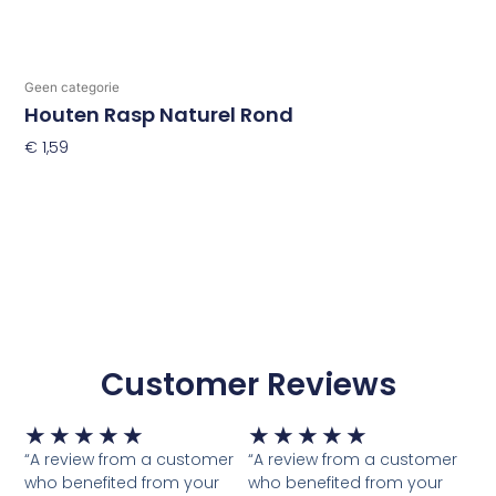
Geen categorie
Houten Rasp Naturel Rond
€
1,59
Toevoegen Aan Winkelwagen
Customer Reviews
Waardering
Waardering
★
★
★
★
★
★
★
★
★
★
5
5
“A review from a customer
“A review from a customer
van
van
who benefited from your
who benefited from your