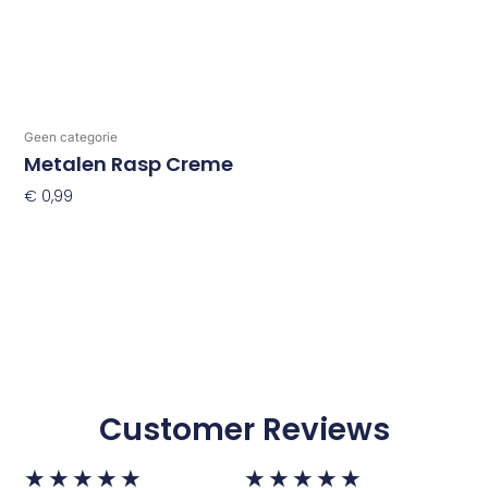
Geen categorie
Metalen Rasp Creme
€
0,99
Toevoegen Aan Winkelwagen
Customer Reviews
Waardering
Waardering
★
★
★
★
★
★
★
★
★
★