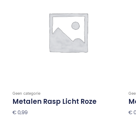
Geen categorie
Gee
Metalen Rasp Licht Roze
M
€
0,99
€
0
Toevoegen Aan Winkelwagen
To