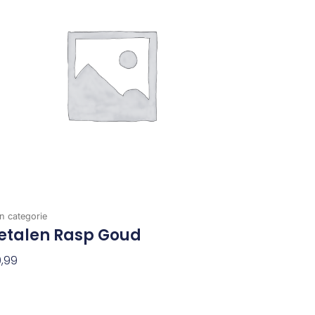
n categorie
etalen Rasp Goud
,99
evoegen Aan Winkelwagen