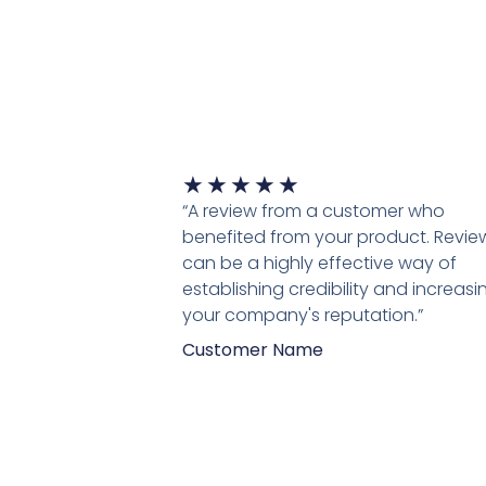
Waardering
★
★
★
★
★
5
“A review from a customer who
van
benefited from your product. Revie
5
can be a highly effective way of
establishing credibility and increasi
your company's reputation.”
Customer Name