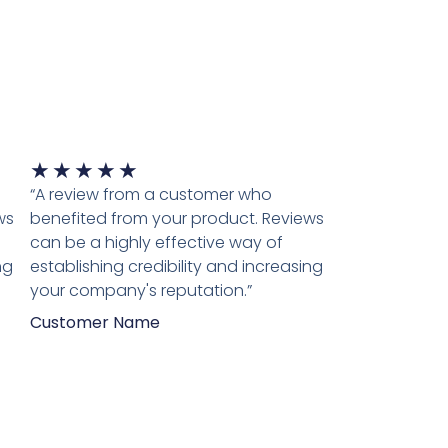
Waardering
★
★
★
★
★
5
“A review from a customer who
van
ws
benefited from your product. Reviews
5
can be a highly effective way of
ng
establishing credibility and increasing
your company's reputation.”
Customer Name