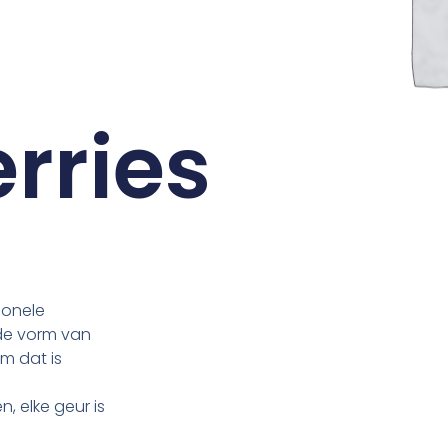
rries
tionele
de vorm van
am dat is
n, elke geur is