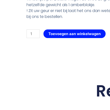
hetzelfde gewicht als 1 amberblokje.
! Zit uw geur er niet bij laat het ons dan wete
bij ons te bestellen.
Vlinders
Toevoegen aan winkelwagen
per
2
stuks
—
143
Orange
Zest
aantal
R