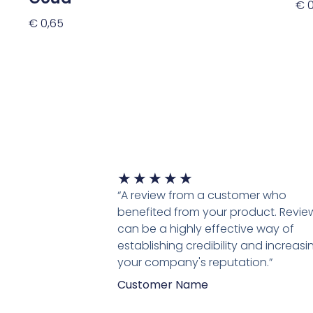
€
0
€
0,65
To
Toevoegen Aan Winkelwagen
Waardering
★
★
★
★
★
5
“A review from a customer who
van
benefited from your product. Revie
5
can be a highly effective way of
establishing credibility and increasi
your company's reputation.”
Customer Name