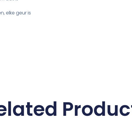
n, elke geur is
elated Produc