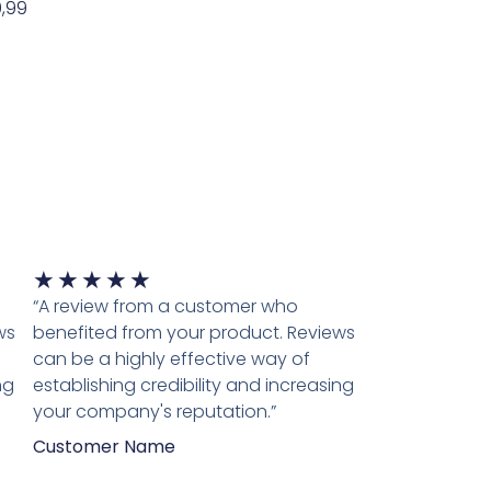
,99
evoegen Aan Winkelwagen
Waardering
★
★
★
★
★
5
“A review from a customer who
van
ws
benefited from your product. Reviews
5
can be a highly effective way of
ng
establishing credibility and increasing
your company's reputation.”
Customer Name