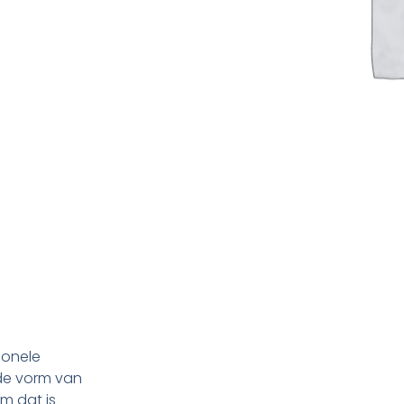
tionele
de vorm van
am dat is