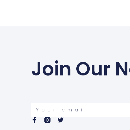
Join Our N
Your
email
F
T
a
w