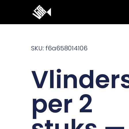
Ga
naar
de
inhoud
SKU: f6a658014106
Vlinder
per 2
stuks —