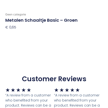
Geen categorie
Metalen Schaaltje Basic – Groen
€
0,65
Toevoegen Aan Winkelwagen
Customer Reviews
Waardering
Waardering
★
★
★
★
★
★
★
★
★
★
5
5
“A review from a customer
“A review from a customer
van
van
who benefited from your
who benefited from your
5
5
product. Reviews can be a
product. Reviews can be a