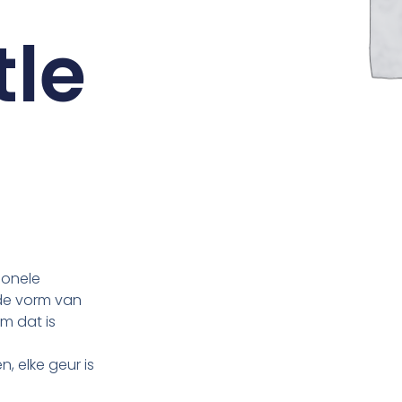
tle
tionele
de vorm van
am dat is
n, elke geur is