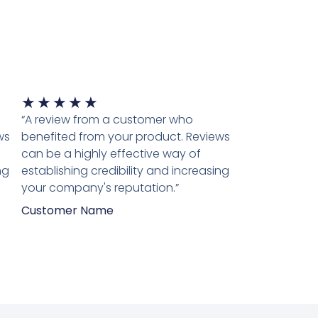
Waardering
★
★
★
★
★
5
“A review from a customer who
van
ws
benefited from your product. Reviews
5
can be a highly effective way of
ng
establishing credibility and increasing
your company's reputation.”
Customer Name