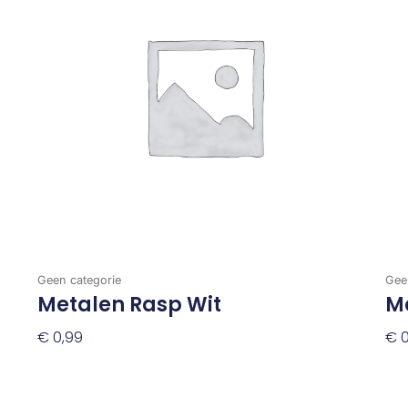
Geen categorie
Gee
Metalen Rasp Wit
Me
€
0,99
€
0
Toevoegen Aan Winkelwagen
To