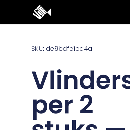
Ga
naar
de
inhoud
SKU: de9bdfe1ea4a
Vlinder
per 2
stuks —