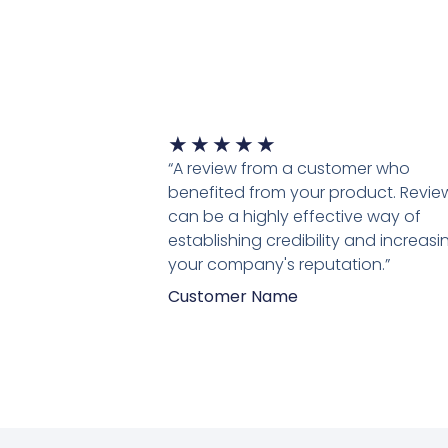
Waardering
★
★
★
★
★
5
“A review from a customer who
van
benefited from your product. Revie
5
can be a highly effective way of
establishing credibility and increasi
your company's reputation.”
Customer Name