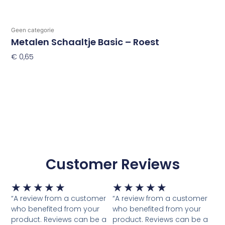
Geen categorie
Metalen Schaaltje Basic – Roest
€
0,65
Toevoegen Aan Winkelwagen
Customer Reviews
Waardering
Waardering
★
★
★
★
★
★
★
★
★
★
5
5
“A review from a customer
“A review from a customer
van
van
who benefited from your
who benefited from your
5
5
product. Reviews can be a
product. Reviews can be a