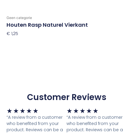
Geen categorie
Houten Rasp Naturel Vierkant
€
1,25
Toevoegen Aan Winkelwagen
Customer Reviews
Waardering
Waardering
★
★
★
★
★
★
★
★
★
★
5
5
“A review from a customer
“A review from a customer
van
van
who benefited from your
who benefited from your
5
5
product. Reviews can be a
product. Reviews can be a