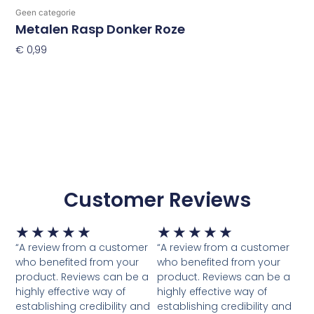
Geen categorie
Metalen Rasp Donker Roze
€
0,99
Toevoegen Aan Winkelwagen
Customer Reviews
Waardering
Waardering
★
★
★
★
★
★
★
★
★
★
5
5
“A review from a customer
“A review from a customer
van
van
who benefited from your
who benefited from your
5
5
product. Reviews can be a
product. Reviews can be a
highly effective way of
highly effective way of
establishing credibility and
establishing credibility and