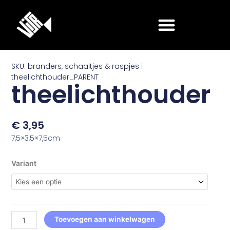
Ga
naar
de
inhoud
SKU: branders, schaaltjes & raspjes |
theelichthouder_PARENT
theelichthouder
€
3,95
7,5×3,5×7,5cm
theelichthouder
Variant
aantal
Toevoegen aan winkelwagen