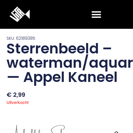
Ga
naar
de
inhoud
SKU: 62189385
Sterrenbeeld –
waterman/aquar
— Appel Kaneel
€
2,99
Uitverkocht