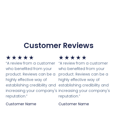
Customer Reviews
Waardering
Waardering
★
★
★
★
★
★
★
★
★
★
5
5
“A review from a customer
“A review from a customer
van
van
who benefited from your
who benefited from your
5
5
product. Reviews can be a
product. Reviews can be a
highly effective way of
highly effective way of
establishing credibility and
establishing credibility and
increasing your company's
increasing your company's
reputation.”
reputation.”
Customer Name
Customer Name