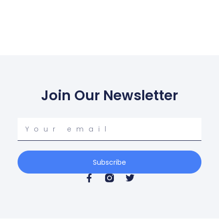
Join Our Newsletter
Your
email
Subscribe
F
T
a
w
c
i
e
t
b
t