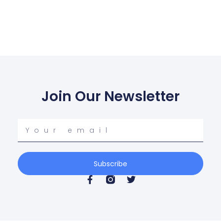
Join Our Newsletter
Your
email
Subscribe
F
T
a
w
c
i
e
t
b
t