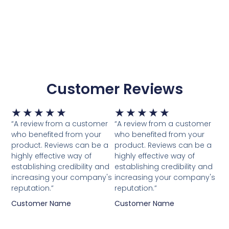
Customer Reviews
Waardering
Waardering
★
★
★
★
★
★
★
★
★
★
5
5
“A review from a customer
“A review from a customer
van
van
who benefited from your
who benefited from your
5
5
product. Reviews can be a
product. Reviews can be a
highly effective way of
highly effective way of
establishing credibility and
establishing credibility and
increasing your company's
increasing your company's
reputation.”
reputation.”
Customer Name
Customer Name