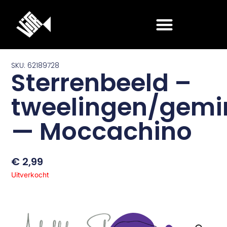
Ga
naar
de
inhoud
SKU: 62189728
Sterrenbeeld –
tweelingen/gemi
— Moccachino
€
2,99
Uitverkocht