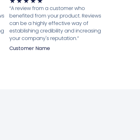
Waardering
★
★
★
★
★
5
“A review from a customer who
van
ws
benefited from your product. Reviews
5
can be a highly effective way of
ng
establishing credibility and increasing
your company's reputation.”
Customer Name