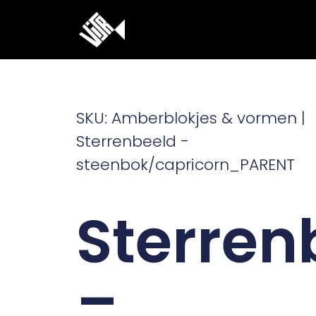
Ga
naar
de
inhoud
SKU: Amberblokjes & vormen |
Sterrenbeeld -
steenbok/capricorn_PARENT
Sterren
–