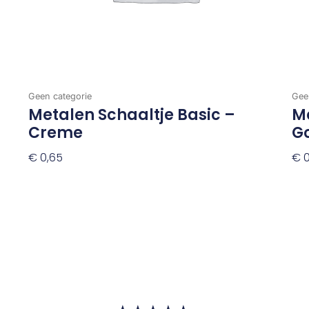
Geen categorie
Gee
Metalen Schaaltje Basic –
Me
Creme
G
€
0,65
€
0
Toevoegen Aan Winkelwagen
To