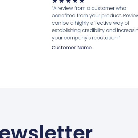
Waardering
★
★
★
★
★
5
“A review from a customer who
van
benefited from your product. Revie
5
can be a highly effective way of
establishing credibility and increasi
your company's reputation.”
Customer Name
ewsletter