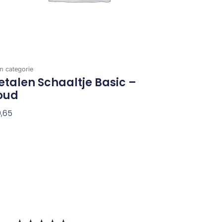
n categorie
talen Schaaltje Basic –
oud
,65
evoegen Aan Winkelwagen