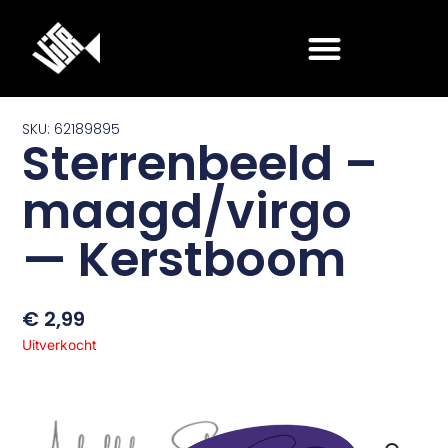
Ga
naar
de
inhoud
SKU: 62189895
Sterrenbeeld –
maagd/virgo
— Kerstboom
€
2,99
Uitverkocht