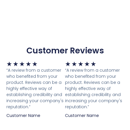
Customer Reviews
Waardering
Waardering
★
★
★
★
★
★
★
★
★
★
5
5
“A review from a customer
“A review from a customer
van
van
who benefited from your
who benefited from your
5
5
product. Reviews can be a
product. Reviews can be a
highly effective way of
highly effective way of
establishing credibility and
establishing credibility and
increasing your company's
increasing your company's
reputation.”
reputation.”
Customer Name
Customer Name