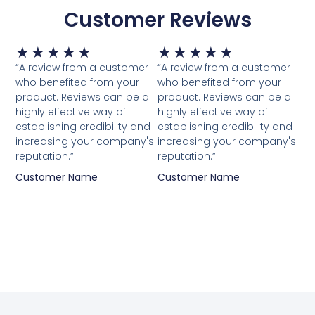
Customer Reviews
Waardering
Waardering
★
★
★
★
★
★
★
★
★
★
5
5
“A review from a customer
“A review from a customer
van
van
who benefited from your
who benefited from your
5
5
product. Reviews can be a
product. Reviews can be a
highly effective way of
highly effective way of
establishing credibility and
establishing credibility and
increasing your company's
increasing your company's
reputation.”
reputation.”
Customer Name
Customer Name