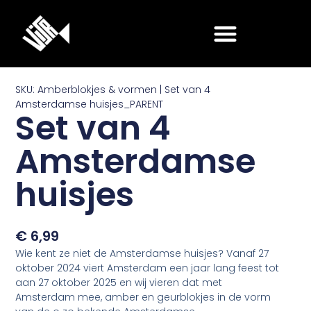
Ga
naar
de
inhoud
SKU: Amberblokjes & vormen | Set van 4
Amsterdamse huisjes_PARENT
Set van 4
Amsterdamse
huisjes
€
6,99
Wie kent ze niet de Amsterdamse huisjes? Vanaf 27
oktober 2024 viert Amsterdam een jaar lang feest tot
aan 27 oktober 2025 en wij vieren dat met
Amsterdam mee, amber en geurblokjes in de vorm