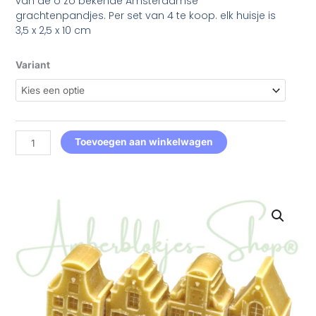
van de o zo bekende Amsterdamse
grachtenpandjes. Per set van 4 te koop. elk huisje is
3,5 x 2,5 x 10 cm
Set
Variant
van
4
Amsterdamse
huisjes
aantal
Toevoegen aan winkelwagen