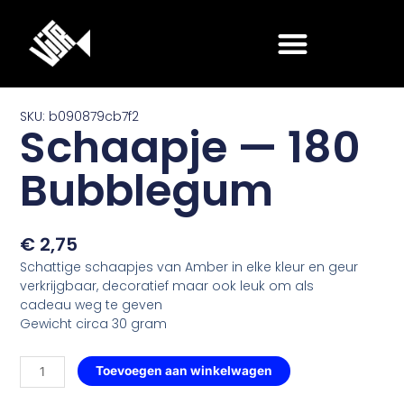
Ga
naar
de
inhoud
SKU: b090879cb7f2
Schaapje — 180
Bubblegum
€
2,75
Schattige schaapjes van Amber in elke kleur en geur
verkrijgbaar, decoratief maar ook leuk om als
cadeau weg te geven
Gewicht circa 30 gram
Schaapje
Toevoegen aan winkelwagen
—