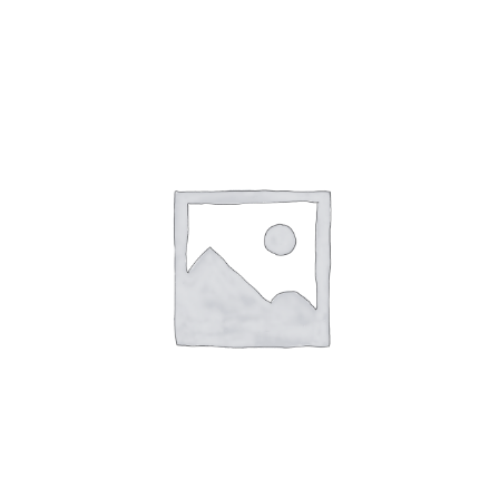
180
Bubblegum
aantal