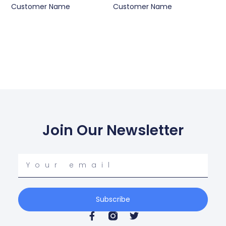
Customer Name
Customer Name
Join Our Newsletter
Your
email
Subscribe
F
T
a
w