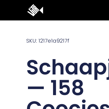
Ga
naar
de
inhoud
SKU: 1217e1a9217f
Schaap
— 158
Coocie