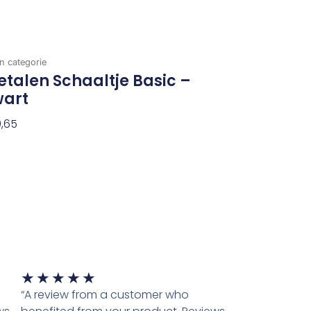
n categorie
talen Schaaltje Basic –
wart
,65
evoegen Aan Winkelwagen
Waardering
★
★
★
★
★
5
“A review from a customer who
van