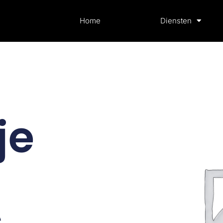
Home
Diensten
je
s