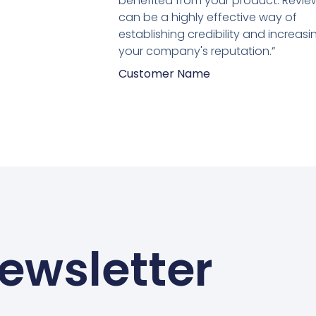
benefited from your product. Revie
5
can be a highly effective way of
establishing credibility and increasi
your company's reputation.”
Customer Name
ewsletter