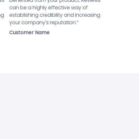
ws
benefited from your product. Reviews
5
can be a highly effective way of
ng
establishing credibility and increasing
your company's reputation.”
Customer Name