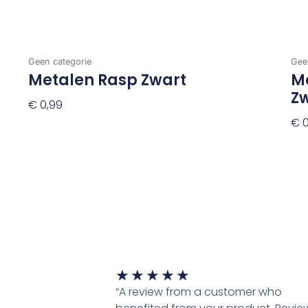
Geen categorie
Gee
Metalen Rasp Zwart
Me
Z
€
0,99
€
0
Toevoegen Aan Winkelwagen
To
Waardering
★
★
★
★
★
5
“A review from a customer who
van