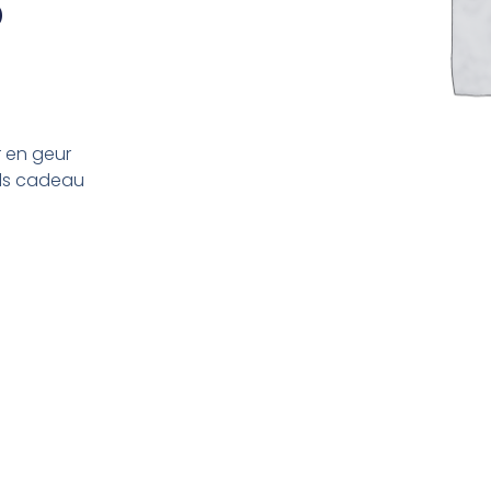
r en geur
als cadeau