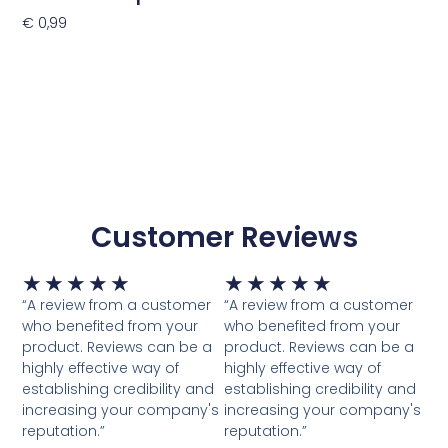
€
0,99
Toevoegen Aan Winkelwagen
Customer Reviews
Waardering
Waardering
★
★
★
★
★
★
★
★
★
★
5
5
“A review from a customer
“A review from a customer
van
van
who benefited from your
who benefited from your
5
5
product. Reviews can be a
product. Reviews can be a
highly effective way of
highly effective way of
establishing credibility and
establishing credibility and
increasing your company's
increasing your company's
reputation.”
reputation.”