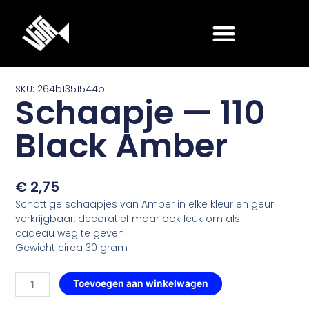
Ga
naar
de
inhoud
SKU: 264b1351544b
Schaapje — 110
Black Amber
€
2,75
Schattige schaapjes van Amber in elke kleur en geur
verkrijgbaar, decoratief maar ook leuk om als
cadeau weg te geven
Gewicht circa 30 gram
Schaapje
Toevoegen aan winkelwagen
—