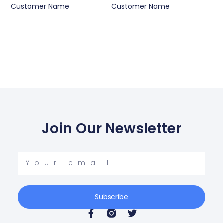
Customer Name
Customer Name
Join Our Newsletter
Your
email
Subscribe
F
T
a
w