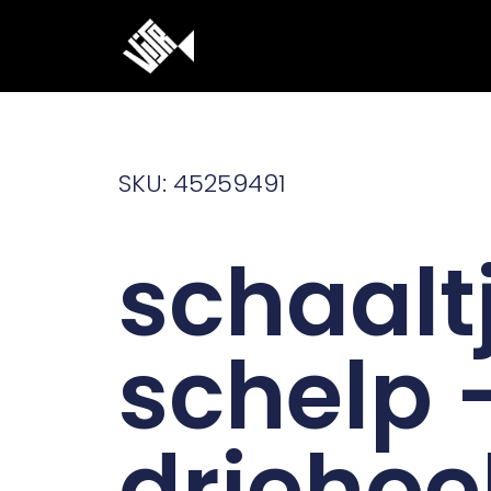
Ga
naar
de
inhoud
SKU: 45259491
schaalt
schelp 
driehoe