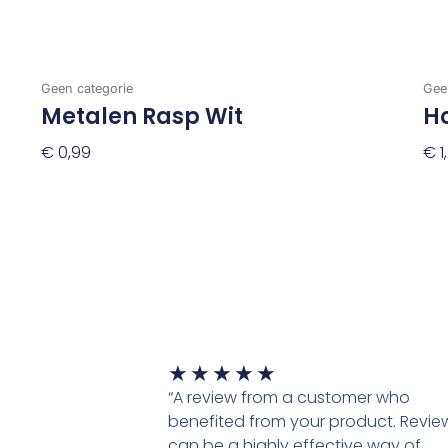
Geen categorie
Gee
Metalen Rasp Wit
Ho
€
0,99
€
1
Toevoegen Aan Winkelwagen
To
Waardering
★
★
★
★
★
5
“A review from a customer who
van
benefited from your product. Revie
5
can be a highly effective way of