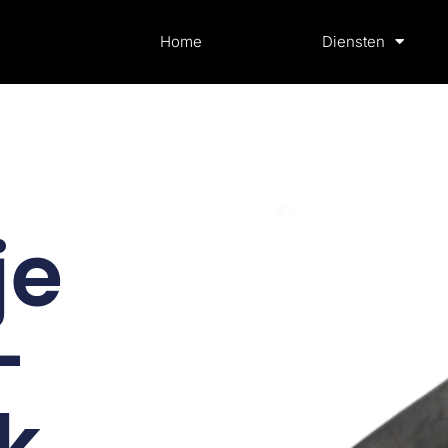
Home
Diensten
je
–
k