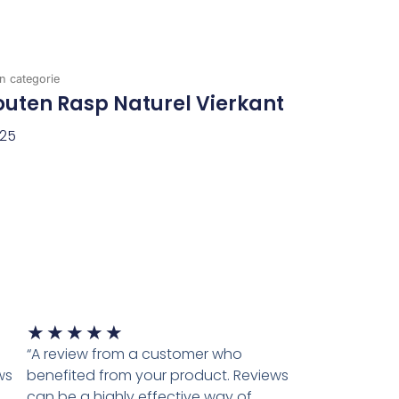
n categorie
uten Rasp Naturel Vierkant
,25
evoegen Aan Winkelwagen
Waardering
★
★
★
★
★
5
“A review from a customer who
van
ws
benefited from your product. Reviews
5
can be a highly effective way of