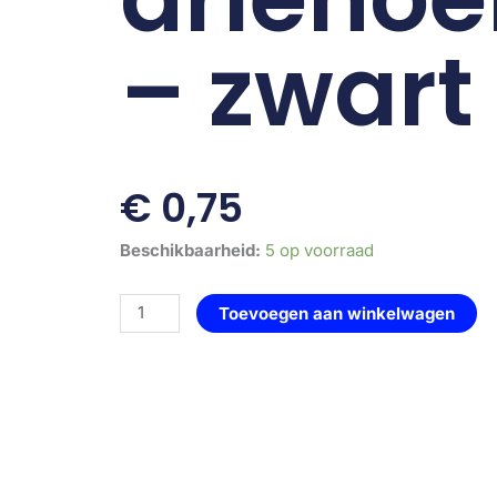
– zwart
€
0,75
schaaltje
Beschikbaarheid:
5 op voorraad
schelp
-
Toevoegen aan winkelwagen
driehoek
-
zwart
aantal