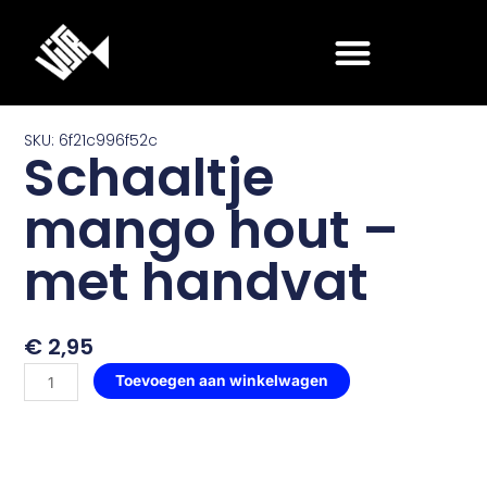
Ga
naar
de
inhoud
SKU: 6f21c996f52c
Schaaltje
mango hout –
met handvat
€
2,95
Schaaltje
Toevoegen aan winkelwagen
mango
hout
-
met