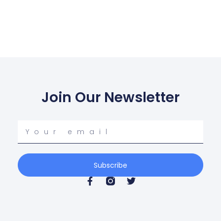
Join Our Newsletter
Your
email
Subscribe
F
T
a
w
c
i
e
t
b
t