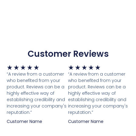
Customer Reviews
Waardering
Waardering
★
★
★
★
★
★
★
★
★
★
5
5
“A review from a customer
“A review from a customer
van
van
who benefited from your
who benefited from your
5
5
product. Reviews can be a
product. Reviews can be a
highly effective way of
highly effective way of
establishing credibility and
establishing credibility and
increasing your company's
increasing your company's
reputation.”
reputation.”
Customer Name
Customer Name