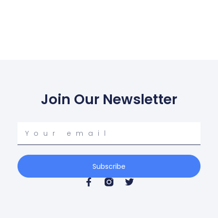
Join Our Newsletter
Your
email
Subscribe
F
T
a
w
c
i
e
t
b
t