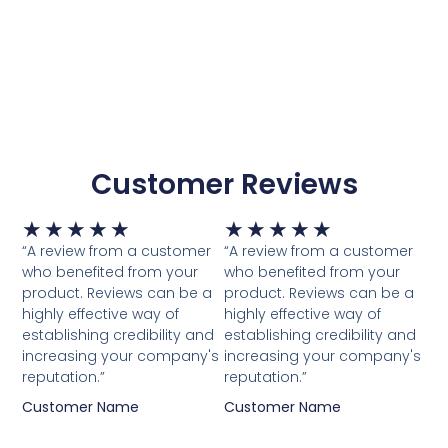
Customer Reviews
Waardering
Waardering
★
★
★
★
★
★
★
★
★
★
5
5
“A review from a customer
“A review from a customer
van
van
who benefited from your
who benefited from your
5
5
product. Reviews can be a
product. Reviews can be a
highly effective way of
highly effective way of
establishing credibility and
establishing credibility and
increasing your company's
increasing your company's
reputation.”
reputation.”
Customer Name
Customer Name