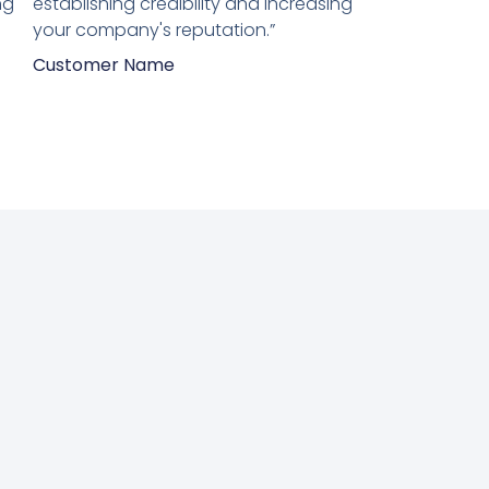
ng
establishing credibility and increasing
your company's reputation.”
Customer Name