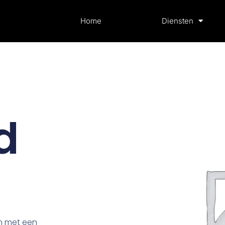
Home
Diensten
d
e
en met een