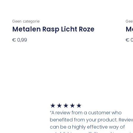
Geen categorie
Gee
Metalen Rasp Licht Roze
M
€
0,99
€
0
Toevoegen Aan Winkelwagen
To
Waardering
★
★
★
★
★
5
“A review from a customer who
van
benefited from your product. Revie
5
can be a highly effective way of