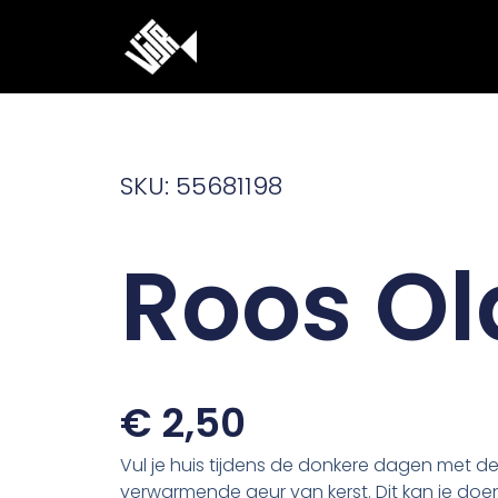
Ga
naar
de
inhoud
SKU: 55681198
Roos Ol
€
2,50
Vul je huis tijdens de donkere dagen met d
verwarmende geur van kerst. Dit kan je do