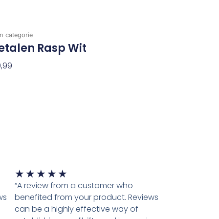
n categorie
etalen Rasp Wit
,99
evoegen Aan Winkelwagen
Waardering
★
★
★
★
★
5
“A review from a customer who
van
ws
benefited from your product. Reviews
5
can be a highly effective way of