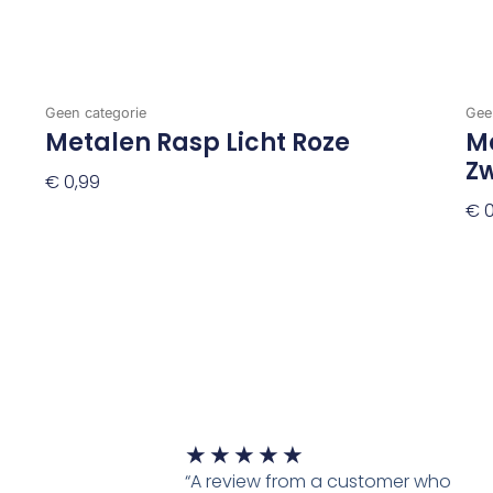
Geen categorie
Gee
Metalen Rasp Licht Roze
Me
Z
€
0,99
€
0
Toevoegen Aan Winkelwagen
To
Waardering
★
★
★
★
★
5
“A review from a customer who