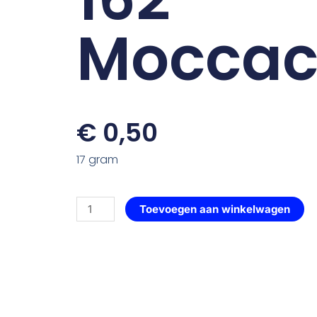
Moccac
€
0,50
17 gram
Roos
Toevoegen aan winkelwagen
Elegant
—
162
Moccachino
aantal