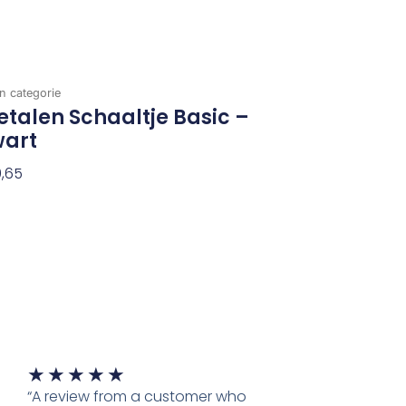
n categorie
talen Schaaltje Basic –
wart
,65
evoegen Aan Winkelwagen
Waardering
★
★
★
★
★
5
“A review from a customer who