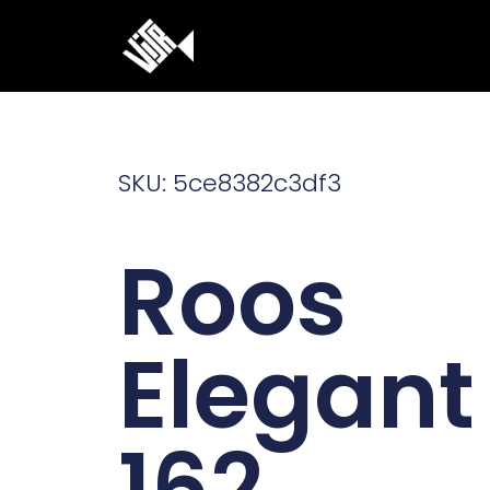
Ga
naar
de
inhoud
SKU: 5ce8382c3df3
Roos
Elegant
162