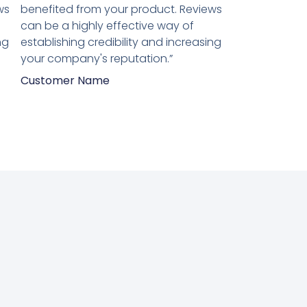
van
ws
benefited from your product. Reviews
5
can be a highly effective way of
ng
establishing credibility and increasing
your company's reputation.”
Customer Name