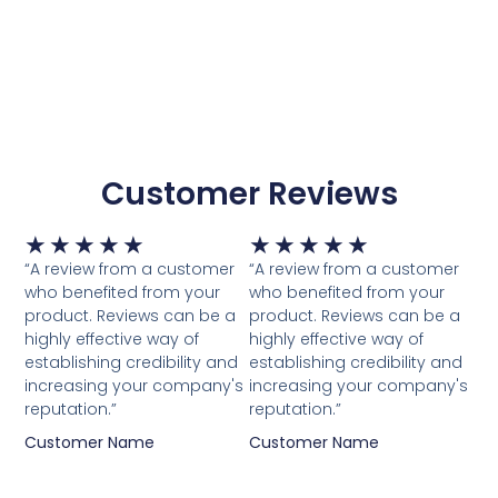
Customer Reviews
Waardering
Waardering
★
★
★
★
★
★
★
★
★
★
5
5
“A review from a customer
“A review from a customer
van
van
who benefited from your
who benefited from your
5
5
product. Reviews can be a
product. Reviews can be a
highly effective way of
highly effective way of
establishing credibility and
establishing credibility and
increasing your company's
increasing your company's
reputation.”
reputation.”
Customer Name
Customer Name