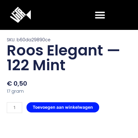
Ga
naar
de
inhoud
SKU: b60da29890ce
Roos Elegant —
122 Mint
€
0,50
17 gram
Roos
Toevoegen aan winkelwagen
Elegant
—
122
Mint