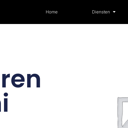
Home
Diensten
ren
i