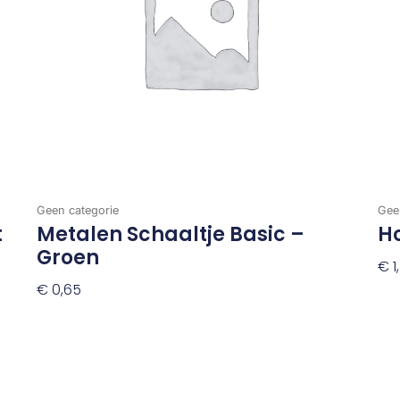
Geen categorie
Gee
t
Metalen Schaaltje Basic –
H
Groen
€
1
€
0,65
To
Toevoegen Aan Winkelwagen