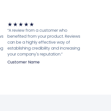
Waardering
★
★
★
★
★
5
“A review from a customer who
van
ws
benefited from your product. Reviews
5
can be a highly effective way of
ng
establishing credibility and increasing
your company's reputation.”
Customer Name