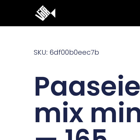
Ga
naar
de
inhoud
SKU: 6df00b0eec7b
Paaseie
mix min
— 165