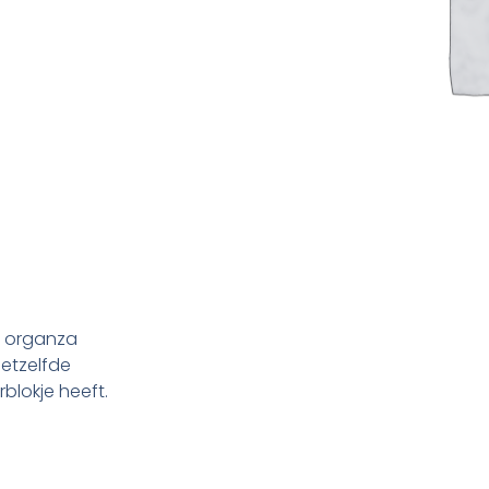
n organza
hetzelfde
blokje heeft.