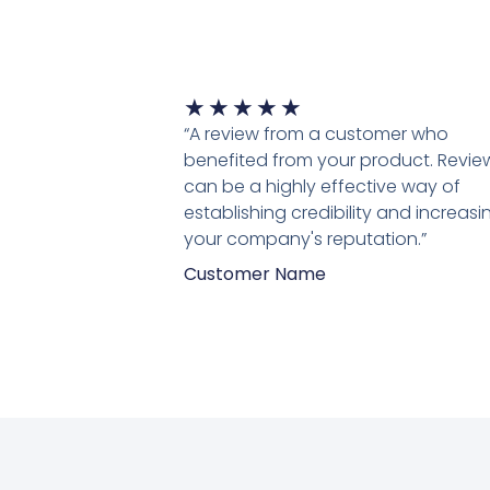
Waardering
★
★
★
★
★
5
“A review from a customer who
van
benefited from your product. Revie
5
can be a highly effective way of
establishing credibility and increasi
your company's reputation.”
Customer Name