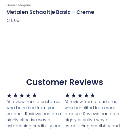
Geen categorie
Metalen Schaaltje Basic – Creme
€
0,65
Toevoegen Aan Winkelwagen
Customer Reviews
Waardering
Waardering
★
★
★
★
★
★
★
★
★
★
5
5
“A review from a customer
“A review from a customer
van
van
who benefited from your
who benefited from your
5
5
product. Reviews can be a
product. Reviews can be a
highly effective way of
highly effective way of
establishing credibility and
establishing credibility and