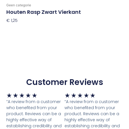
Geen categorie
Houten Rasp Zwart Vierkant
€
1,25
Toevoegen Aan Winkelwagen
Customer Reviews
Waardering
Waardering
★
★
★
★
★
★
★
★
★
★
5
5
“A review from a customer
“A review from a customer
van
van
who benefited from your
who benefited from your
5
5
product. Reviews can be a
product. Reviews can be a
highly effective way of
highly effective way of
establishing credibility and
establishing credibility and