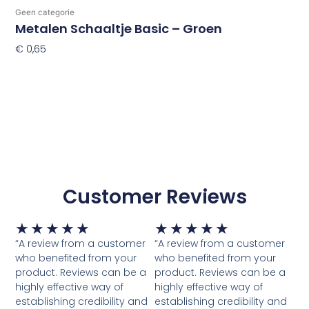
Geen categorie
Metalen Schaaltje Basic – Groen
€
0,65
Toevoegen Aan Winkelwagen
Customer Reviews
Waardering
Waardering
★
★
★
★
★
★
★
★
★
★
5
5
“A review from a customer
“A review from a customer
van
van
who benefited from your
who benefited from your
5
5
product. Reviews can be a
product. Reviews can be a
highly effective way of
highly effective way of
establishing credibility and
establishing credibility and