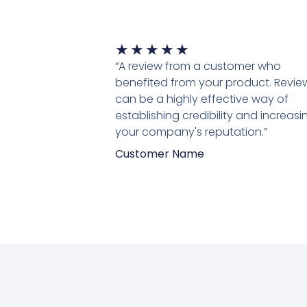
Waardering
★
★
★
★
★
5
“A review from a customer who
van
benefited from your product. Revie
5
can be a highly effective way of
establishing credibility and increasi
your company's reputation.”
Customer Name