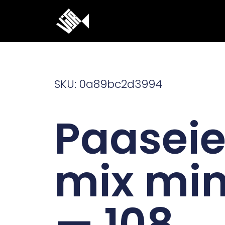
Ga
naar
de
inhoud
SKU: 0a89bc2d3994
Paaseie
mix min
— 108