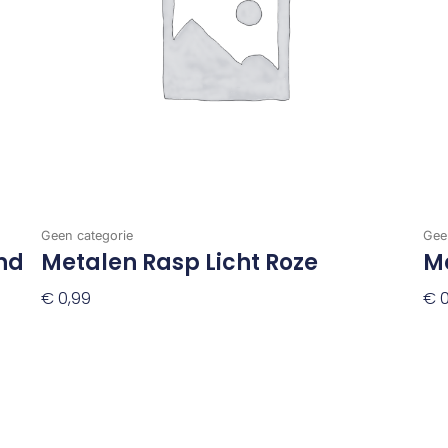
Geen categorie
Gee
nd
Metalen Rasp Licht Roze
Me
€
0,99
€
0
Toevoegen Aan Winkelwagen
To