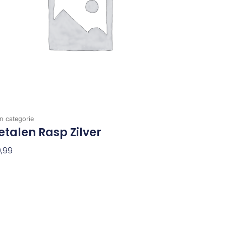
n categorie
talen Rasp Zilver
,99
evoegen Aan Winkelwagen