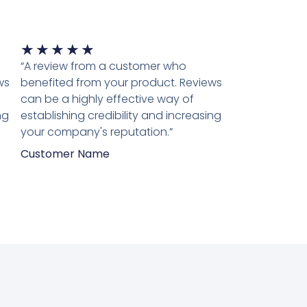
Waardering
★
★
★
★
★
5
“A review from a customer who
van
ws
benefited from your product. Reviews
5
can be a highly effective way of
ng
establishing credibility and increasing
your company's reputation.”
Customer Name