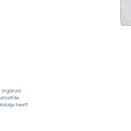
n organza
hetzelfde
blokje heeft.