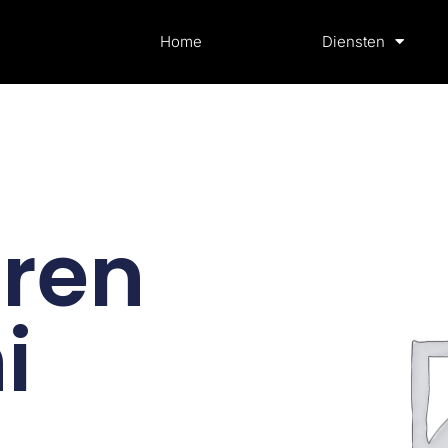
Home
Diensten
ren
i