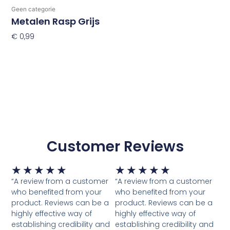
Geen categorie
Metalen Rasp Grijs
€
0,99
Toevoegen Aan Winkelwagen
Customer Reviews
Waardering
Waardering
★
★
★
★
★
★
★
★
★
★
5
5
“A review from a customer
“A review from a customer
van
van
who benefited from your
who benefited from your
5
5
product. Reviews can be a
product. Reviews can be a
highly effective way of
highly effective way of
establishing credibility and
establishing credibility and