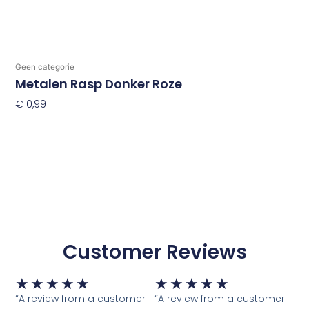
Geen categorie
Metalen Rasp Donker Roze
€
0,99
Toevoegen Aan Winkelwagen
Customer Reviews
Waardering
Waardering
★
★
★
★
★
★
★
★
★
★
5
5
“A review from a customer
“A review from a customer