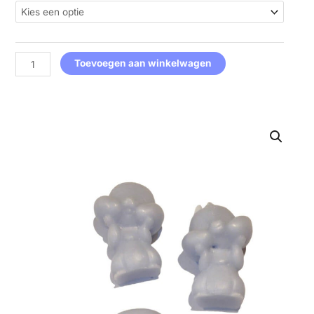
Babbel
als
set
aantal
Toevoegen aan winkelwagen