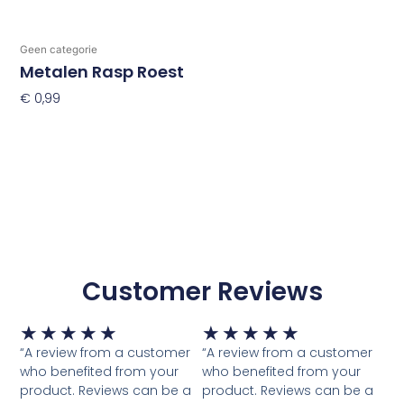
Geen categorie
Metalen Rasp Roest
€
0,99
Toevoegen Aan Winkelwagen
Customer Reviews
Waardering
Waardering
★
★
★
★
★
★
★
★
★
★
5
5
“A review from a customer
“A review from a customer
van
van
who benefited from your
who benefited from your
5
5
product. Reviews can be a
product. Reviews can be a