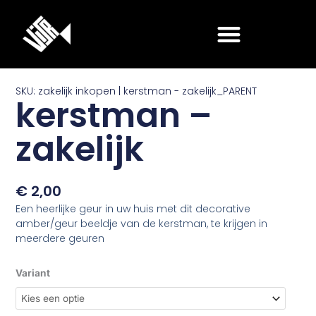
Ga
naar
de
inhoud
SKU: zakelijk inkopen | kerstman - zakelijk_PARENT
kerstman –
zakelijk
€
2,00
Een heerlijke geur in uw huis met dit decorative
amber/geur beeldje van de kerstman, te krijgen in
meerdere geuren
kerstman
Variant
-
zakelijk