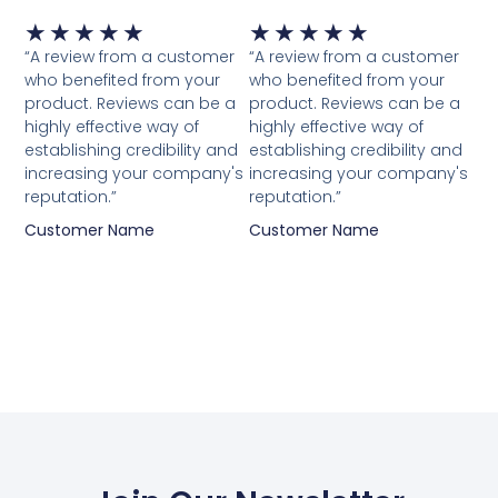
Waardering
Waardering
★
★
★
★
★
★
★
★
★
★
5
5
“A review from a customer
“A review from a customer
van
van
who benefited from your
who benefited from your
5
5
product. Reviews can be a
product. Reviews can be a
highly effective way of
highly effective way of
establishing credibility and
establishing credibility and
increasing your company's
increasing your company's
reputation.”
reputation.”
Customer Name
Customer Name