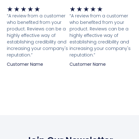
Waardering
Waardering
★
★
★
★
★
★
★
★
★
★
5
5
“A review from a customer
“A review from a customer
van
van
who benefited from your
who benefited from your
5
5
product. Reviews can be a
product. Reviews can be a
highly effective way of
highly effective way of
establishing credibility and
establishing credibility and
increasing your company's
increasing your company's
reputation.”
reputation.”
Customer Name
Customer Name