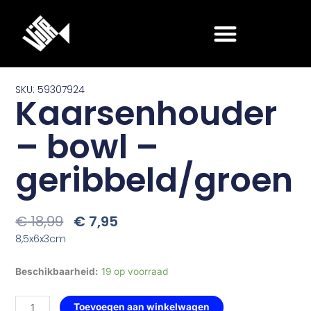
Ga
naar
de
inhoud
SKU: 59307924
Kaarsenhouder
– bowl –
geribbeld/groen
Oorspronkelijke
Huidige
€
18,99
€
7,95
Prijs
Prijs
8,5x6x3cm
Was:
Is:
€ 18,99.
€ 7,95.
Kaarsenhouder
Beschikbaarheid:
19 op voorraad
-
bowl
Toevoegen aan winkelwagen