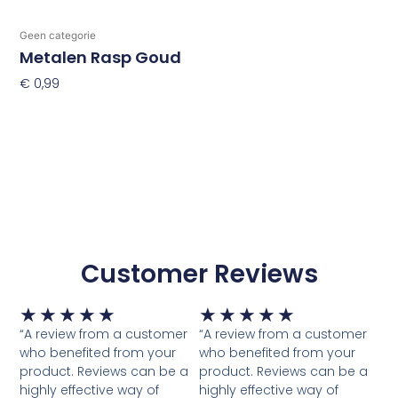
Geen categorie
Metalen Rasp Goud
€
0,99
Toevoegen Aan Winkelwagen
Customer Reviews
Waardering
Waardering
★
★
★
★
★
★
★
★
★
★
5
5
“A review from a customer
“A review from a customer
van
van
who benefited from your
who benefited from your
5
5
product. Reviews can be a
product. Reviews can be a
highly effective way of
highly effective way of