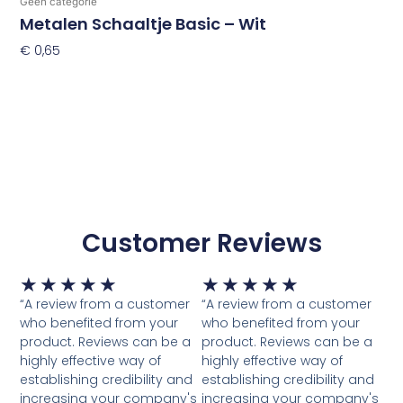
Geen categorie
Metalen Schaaltje Basic – Wit
€
0,65
Toevoegen Aan Winkelwagen
Customer Reviews
Waardering
Waardering
★
★
★
★
★
★
★
★
★
★
5
5
“A review from a customer
“A review from a customer
van
van
who benefited from your
who benefited from your
5
5
product. Reviews can be a
product. Reviews can be a
highly effective way of
highly effective way of
establishing credibility and
establishing credibility and
increasing your company's
increasing your company's