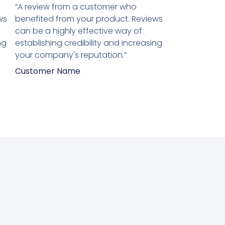
5
“A review from a customer who
van
ws
benefited from your product. Reviews
5
can be a highly effective way of
ng
establishing credibility and increasing
your company's reputation.”
Customer Name