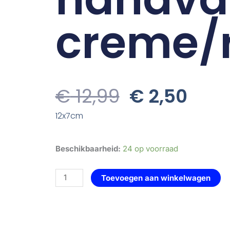
creme/
Oorspronke
Huid
€
12,99
€
2,50
Prijs
Prijs
12x7cm
Was:
Is:
€ 12,99.
€ 2,
houder
Beschikbaarheid:
24 op voorraad
met
handvat
Toevoegen aan winkelwagen
-
creme/roze
aantal