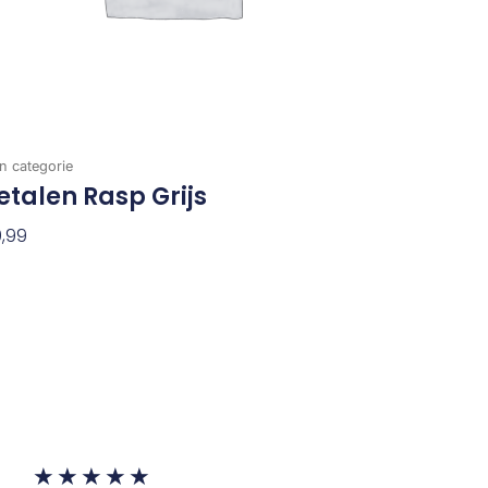
n categorie
talen Rasp Grijs
,99
evoegen Aan Winkelwagen
Waardering
★
★
★
★
★