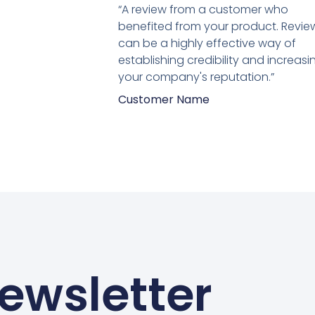
5
“A review from a customer who
van
benefited from your product. Revie
5
can be a highly effective way of
establishing credibility and increasi
your company's reputation.”
Customer Name
ewsletter