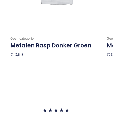
Geen categorie
Gee
Metalen Rasp Donker Groen
Me
€
0,99
€
0
Toevoegen Aan Winkelwagen
To
Waardering
★
★
★
★
★