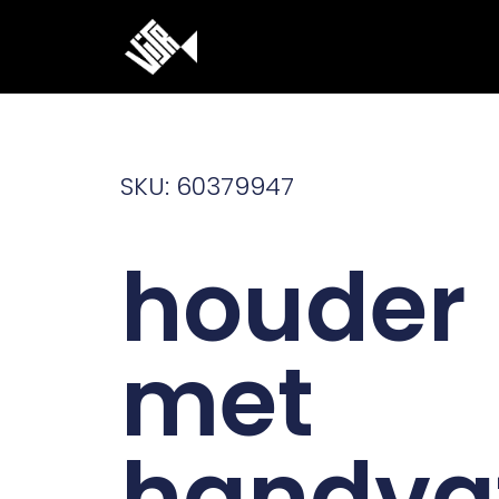
Ga
naar
de
inhoud
SKU: 60379947
houder
met
handva