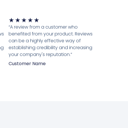
Waardering
★
★
★
★
★
5
“A review from a customer who
van
ws
benefited from your product. Reviews
5
can be a highly effective way of
ng
establishing credibility and increasing
your company's reputation.”
Customer Name