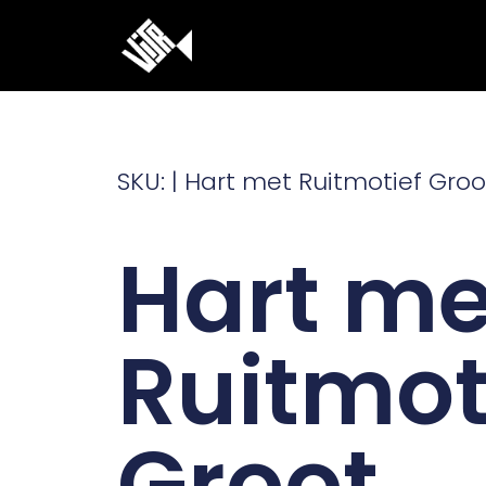
Ga
naar
de
inhoud
SKU: | Hart met Ruitmotief Gro
Hart me
Ruitmot
Groot