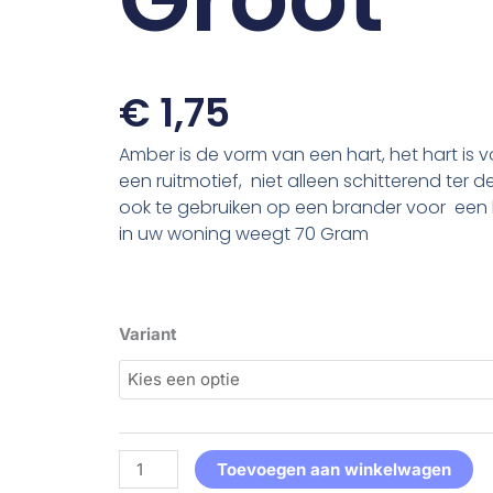
€
1,75
Amber is de vorm van een hart, het hart is 
een ruitmotief, niet alleen schitterend ter 
ook te gebruiken op een brander voor een h
in uw woning weegt 70 Gram
Hart
Variant
met
Ruitmotief
Groot
aantal
Toevoegen aan winkelwagen