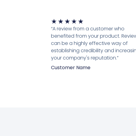
Waardering
★
★
★
★
★
5
“A review from a customer who
van
benefited from your product. Revie
5
can be a highly effective way of
establishing credibility and increasi
your company's reputation.”
Customer Name