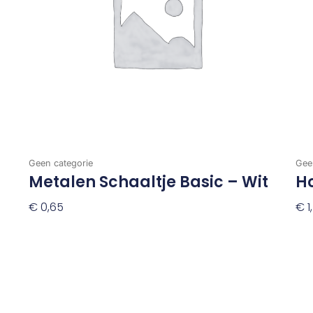
Geen categorie
Gee
Metalen Schaaltje Basic – Wit
H
€
0,65
€
1
Toevoegen Aan Winkelwagen
To