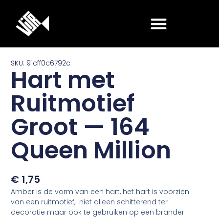
Ga
naar
de
inhoud
SKU: 91cff0c6792c
Hart met
Ruitmotief
Groot — 164
Queen Million
€
1,75
Amber is de vorm van een hart, het hart is voorzien
van een ruitmotief, niet alleen schitterend ter
decoratie maar ook te gebruiken op een brander