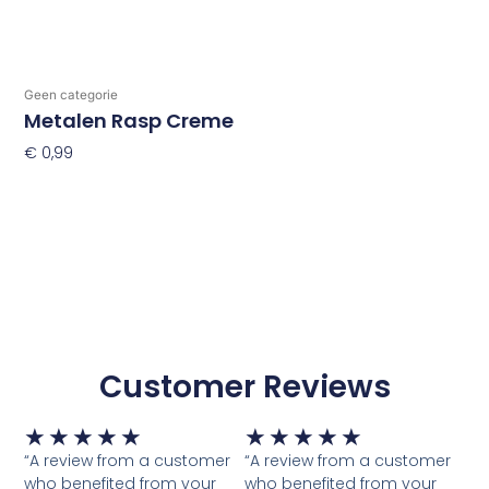
Geen categorie
Metalen Rasp Creme
€
0,99
Toevoegen Aan Winkelwagen
Customer Reviews
Waardering
Waardering
★
★
★
★
★
★
★
★
★
★
5
5
“A review from a customer
“A review from a customer
van
van
who benefited from your
who benefited from your