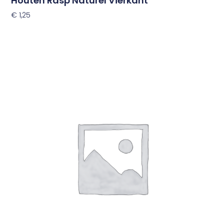
Houten Rasp Naturel Vierkant
€
1,25
Toevoegen Aan Winkelwagen