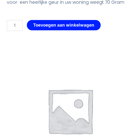
voor een heerlijke geur in uw woning weegt 70 Gram
Hart
Toevoegen aan winkelwagen
met
Ruitmotief
Groot
—
164
Queen
Million
aantal