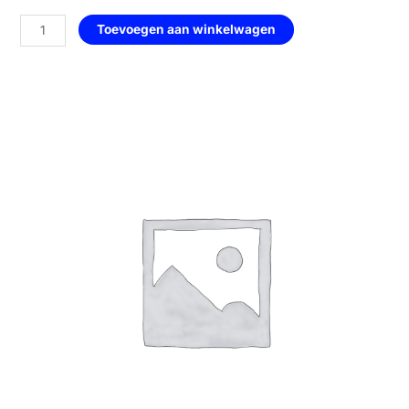
Hart
Toevoegen aan winkelwagen
met
Ruitmotief
Groot
—
145
Lily
aantal