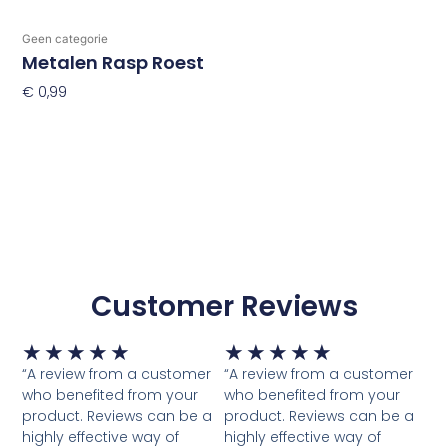
Geen categorie
Metalen Rasp Roest
€
0,99
Toevoegen Aan Winkelwagen
Customer Reviews
Waardering
Waardering
★
★
★
★
★
★
★
★
★
★
5
5
“A review from a customer
“A review from a customer
van
van
who benefited from your
who benefited from your
5
5
product. Reviews can be a
product. Reviews can be a
highly effective way of
highly effective way of