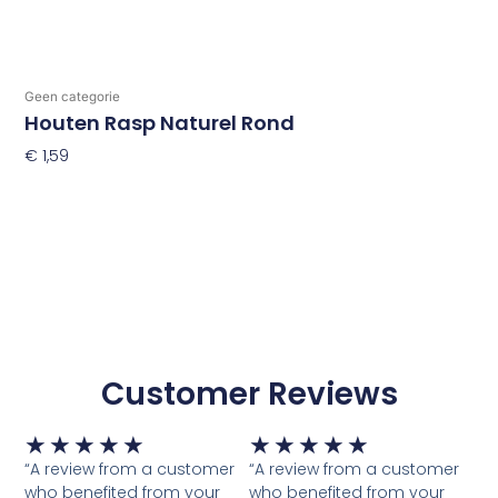
Geen categorie
Houten Rasp Naturel Rond
€
1,59
Toevoegen Aan Winkelwagen
Customer Reviews
Waardering
Waardering
★
★
★
★
★
★
★
★
★
★
5
5
“A review from a customer
“A review from a customer
van
van
who benefited from your
who benefited from your