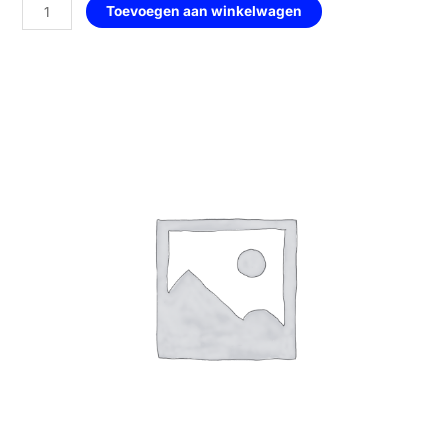
Hart
Toevoegen aan winkelwagen
met
Handen
—
172
YlangYlang
aantal