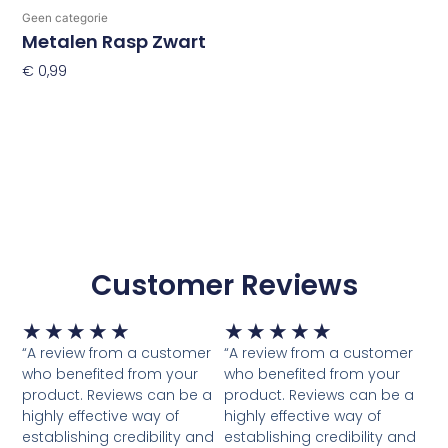
Geen categorie
Metalen Rasp Zwart
€
0,99
Toevoegen Aan Winkelwagen
Customer Reviews
Waardering
Waardering
★
★
★
★
★
★
★
★
★
★
5
5
“A review from a customer
“A review from a customer
van
van
who benefited from your
who benefited from your
5
5
product. Reviews can be a
product. Reviews can be a
highly effective way of
highly effective way of
establishing credibility and
establishing credibility and