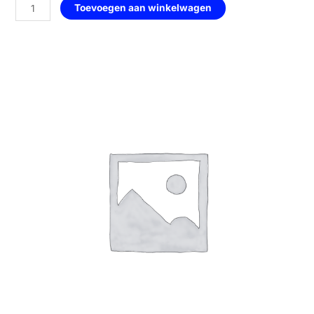
Hart
Toevoegen aan winkelwagen
met
Handen
—
116
Mixed
Fruit
aantal