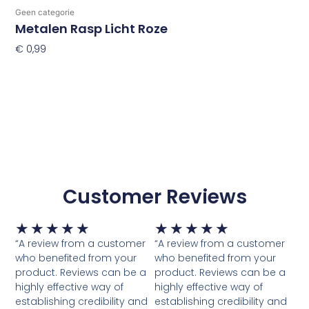
Geen categorie
Metalen Rasp Licht Roze
€
0,99
Toevoegen Aan Winkelwagen
Customer Reviews
Waardering
Waardering
★
★
★
★
★
★
★
★
★
★
5
5
“A review from a customer
“A review from a customer
van
van
who benefited from your
who benefited from your
5
5
product. Reviews can be a
product. Reviews can be a
highly effective way of
highly effective way of
establishing credibility and
establishing credibility and