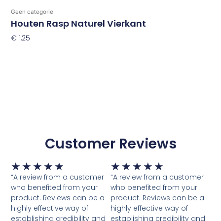
Geen categorie
Houten Rasp Naturel Vierkant
€
1,25
Toevoegen Aan Winkelwagen
Customer Reviews
Waardering
Waardering
★
★
★
★
★
★
★
★
★
★
5
5
“A review from a customer
“A review from a customer
van
van
who benefited from your
who benefited from your
5
5
product. Reviews can be a
product. Reviews can be a
highly effective way of
highly effective way of
establishing credibility and
establishing credibility and