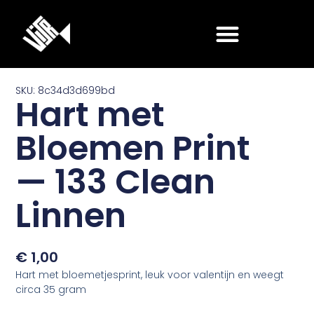
Ga
naar
de
inhoud
SKU: 8c34d3d699bd
Hart met
Bloemen Print
— 133 Clean
Linnen
€
1,00
Hart met bloemetjesprint, leuk voor valentijn en weegt
circa 35 gram