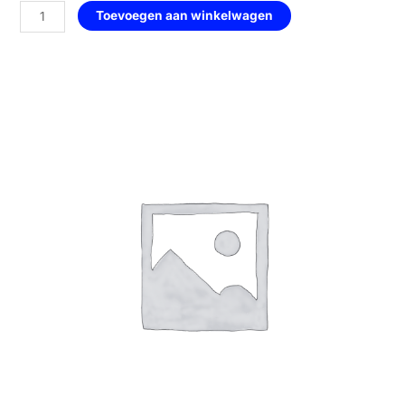
Hart
Toevoegen aan winkelwagen
met
Bloemen
Print
—
133
Clean
Linnen
aantal