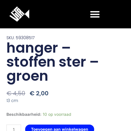
Ga
naar
de
inhoud
SKU: 59308517
hanger –
stoffen ster –
groen
Oorspronkelijke
Huidige
€
4,50
€
2,00
Prijs
Prijs
13 cm
Was:
Is:
€ 4,50.
€ 2,00.
hanger
Beschikbaarheid:
10 op voorraad
-
stoffen
Toevoegen aan winkelwagen