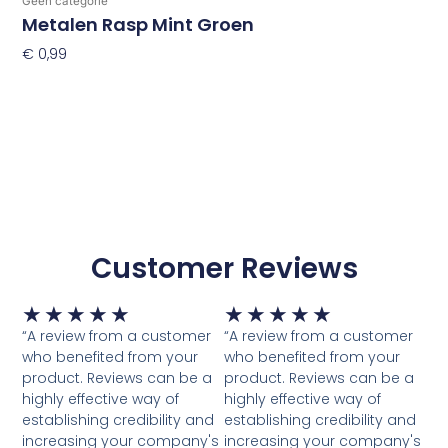
Geen categorie
Metalen Rasp Mint Groen
€
0,99
Toevoegen Aan Winkelwagen
Customer Reviews
Waardering
Waardering
★
★
★
★
★
★
★
★
★
★
5
5
“A review from a customer
“A review from a customer
van
van
who benefited from your
who benefited from your
5
5
product. Reviews can be a
product. Reviews can be a
highly effective way of
highly effective way of
establishing credibility and
establishing credibility and
increasing your company's
increasing your company's